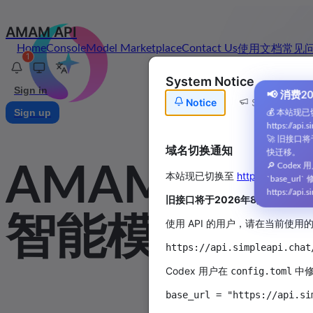
AMAM API
Home
Console
Model Marketplace
Contact Us
使用文档
常见
1
System Notice
Sign in
📢
消
Notice
System Noti
Sign up
💰
本站
https:/
🚀
旧接
域名切换通知
快迁移
AMAM API
🔎
Cod
本站现已切换至
https://api.simp
`base
https:/
旧接口将于2026年8月8日停止
智能模型聚合
使用 API 的用户，请在当前使用的
Codex 用户在
中修
config.toml