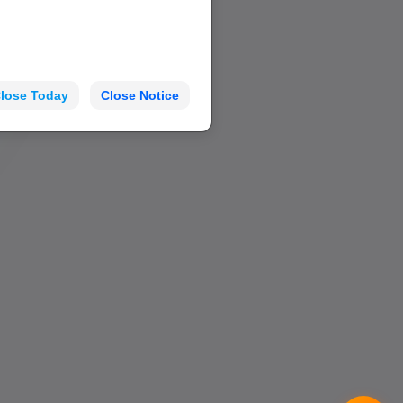
lose Today
Close Notice