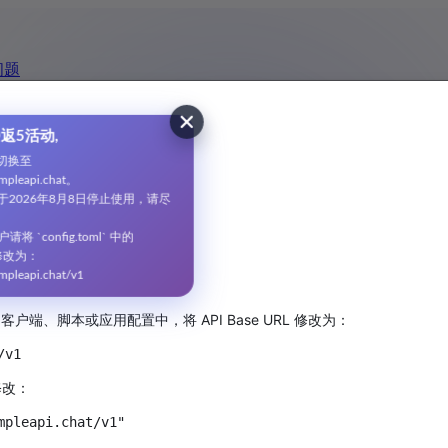
问题
费20返5活动,
ce
现已切换至
/api.simpleapi.chat。
口将于2026年8月8日停止使用，请尽
。
ex 用户请将 `config.toml` 中的
leapi.chat
。
_url` 修改为：
/api.simpleapi.chat/v1
使用，请尽快迁移。
平台
客户端、脚本或应用配置中，将 API Base URL 修改为：
改：